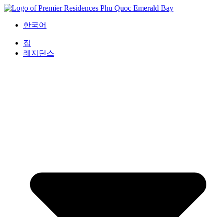
콘
텐
한국어
츠
로
집
건
레지던스
너
뛰
기