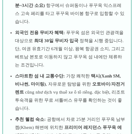
분~3시간 소요)
항구에서 슈퍼동이나 푸꾸옥 익스프레
스 고속 페리를 타고 푸꾸옥 바이봉 항구로 입항할 수 있
습니다.
외국인 전용 무비자 혜택:
푸꾸옥 섬은 외국인 관광객을
대상으로
최대 30일 무비자 입국
정책을 시행 중입니다.
단, 여권 유효기간 6개월 이상, 왕복 항공권 소지, 그리고
베트남 본토로 이동하지 않고 푸꾸옥 섬 내에만 체류하
는 조건입니다.
스마트한 섬 내 교통수단:
가장 쾌적한
택시(Xanh SM,
비나썬, 마이링)
, 자유로운 탐방을 위한
오토바이/자전거
렌트
cũng như dịch vụ thuê xe ô tô riêng. đặc biệt, 리조트
투숙객을 위한 무료 셔틀버스 유무를 확인하는 것이 좋
습니다.
추천 웰컴 숙소:
공항에서 차로 25분 거리인 푸꾸옥 남부
켐(Khem) 해변에 위치한
프리미어 레지던스 푸꾸옥 에