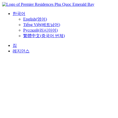
콘
텐
한국어
츠
English
(
영어
)
로
Tiếng Việt
(
베트남어
)
건
Русский
(
러시아어
)
너
繁體中文
(
중국어 번체
)
뛰
기
집
레지던스