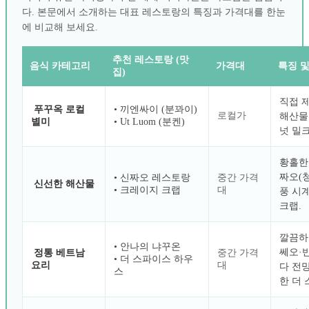
다. 본문에서 소개하는 대표 레스토랑의 특징과 가격대를 한눈
에 비교해 보세요.
추천 레스토랑 (맛
음식 카테고리
가격대
특징 및
집)
직접 
푸꾸옥 로컬
• 끼엔싸이 (분꽈이)
로컬가
해산물
별미
• Ut Luom (분켄)
넛 밀
황홀한
짜오(
• 신짜오 레스토랑
중간 가격
신선한 해산물
• 크레이지 크랩
대
풍 시
크랩.
깔끔하
• 안나의 냐꾸온
쎄오·
정통 베트남
중간 가격
• 더 스파이스 하우
요리
대
다 전
스
한 더