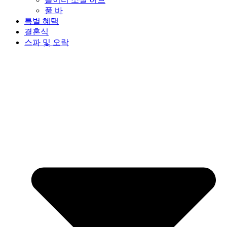
풀 바
특별 혜택
결혼식
스파 및 오락