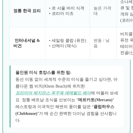
소나세
큐 및 
• 르 서울 바이 식객
높은 가격
정통 한국 요리
• 코리아 이츠
대
개와 
(코리아
비치클
퓨전 푸
인터내셔널 &
• 세일링 클럽 (퓨전)
변동 / 낮
비건
• 산메이 (채식)
음
테리어
전골(산
올인원 미식 호캉스를 위한 팁:
동선 이동 없이 세계적 수준의 미식을 즐기고 싶다면, 아
름다운 켐 비치(Khem Beach)에 위치한
프리미어 레지던스 푸꾸옥 에메랄드 베이
에 머물러 보세
요. 정통 베트남 조식을 선보이는
‘메르카토(Mercato)’
레스토랑과 이국적인 해변의 풍미를 담은
‘클럽하우스
(Clubhouse)’
가 매 순간 완벽한 다이닝 경험을 선사합니
다.