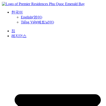
콘
텐
한국어
츠
English
(
영어
)
로
Tiếng Việt
(
베트남어
)
건
너
집
뛰
레지던스
기