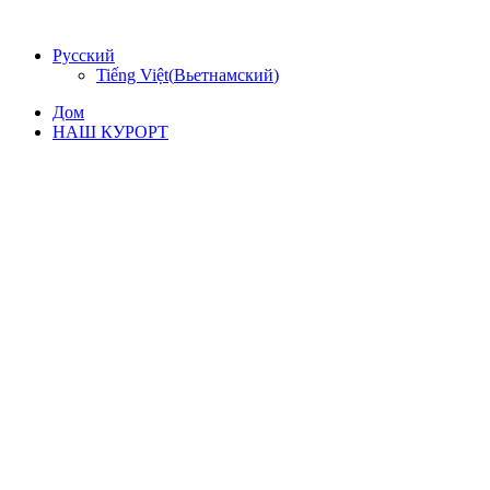
Перейти
к
Русский
содержимому
Tiếng Việt
(
Вьетнамский
)
Дом
НАШ КУРОРТ