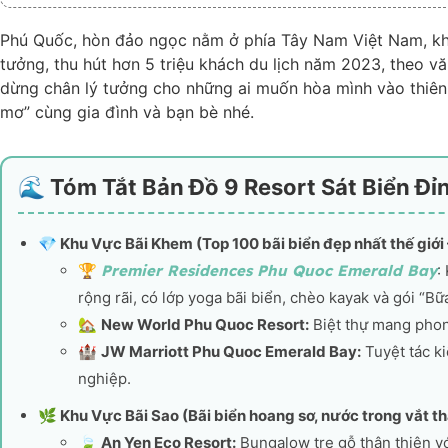
Phú Quốc, hòn đảo ngọc nằm ở phía Tây Nam Việt Nam, khôn
tưởng, thu hút hơn 5 triệu khách du lịch năm 2023, theo
vă
dừng chân lý tưởng cho những ai muốn hòa mình vào thiên 
mơ” cùng gia đình và bạn bè nhé.
🌊 Tóm Tắt Bản Đồ 9 Resort Sát Biển Đ
💎 Khu Vực Bãi Khem (Top 100 bãi biển đẹp nhất thế giới 
🏆
Premier Residences Phu Quoc Emerald Bay
:
rộng rãi, có lớp yoga bãi biển, chèo kayak và gói “B
🏡
New World Phu Quoc Resort:
Biệt thự mang phong
🏰
JW Marriott Phu Quoc Emerald Bay:
Tuyệt tác ki
nghiệp.
🌿 Khu Vực Bãi Sao (Bãi biển hoang sơ, nước trong vắt t
🍃
An Yen Eco Resort:
Bungalow tre gỗ thân thiện với