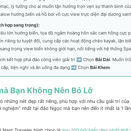
mạc, lý tưởng cho ai muốn tận hưởng trọn vẹn sự thanh bình của
alow hướng biển và hồ bơi vô cực view trực diện đại dương xan
ch hợp sang trọng):
iêu lớn hướng biển, tọa độ ngắm hoàng hôn sắc cam hồng cực p
n riêng tư tuyệt đối, cung cấp các hoạt động chèo kayak, lặn bi
 sang trọng view biển không giới hạn, nổi tiếng với hệ thống Spa
h kết hợp phá đảo công viên giải trí ➡️ Chọn
Bãi Dài
. Muốn tr
g cấp, tiện nghi và ăn uống đa dạng ➡️ Chọn
Bãi Khem
.
 mà Bạn Không Nên Bỏ Lỡ
ó những nét đẹp rất riêng, phù hợp với nhu cầu giải trí của
i nghiệm” nhất tại đảo Ngọc mà bạn nên đến ít nhất là 1 lần
 Nast Traveler bình chọn là
top 100 bãi biển đẹp nhất thế 