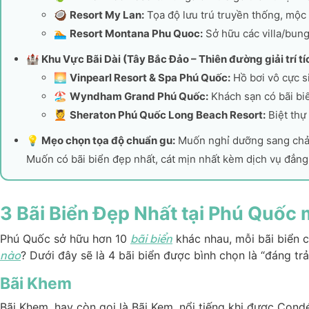
🥥
Resort My Lan:
Tọa độ lưu trú truyền thống, mộc 
🏊
Resort Montana Phu Quoc:
Sở hữu các villa/bung
🏰 Khu Vực Bãi Dài (Tây Bắc Đảo – Thiên đường giải trí tí
🌅
Vinpearl Resort & Spa Phú Quốc:
Hồ bơi vô cực s
🏖️
Wyndham Grand Phú Quốc:
Khách sạn có bãi biể
💆
Sheraton Phú Quốc Long Beach Resort:
Biệt thự
💡 Mẹo chọn tọa độ chuẩn gu:
Muốn nghỉ dưỡng sang chản
Muốn có bãi biển đẹp nhất, cát mịn nhất kèm dịch vụ đẳn
3 Bãi Biển Đẹp Nhất tại Phú Quốc
Phú Quốc sở hữu hơn 10
bãi biển
khác nhau, mỗi bãi biển c
nào
? Dưới đây sẽ là 4 bãi biển được bình chọn là “đáng trả
Bãi Khem
Bãi Khem, hay còn gọi là Bãi Kem, nổi tiếng khi được Condé