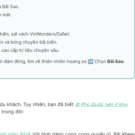
 Bãi Sao.
h mát.
hẩm, sát vách VinWonders/Safari.
ển và bóng chuyền bãi biển.
 cao cấp trị liệu chuyên sâu.
ốn đám đông, tìm về thiên nhiên hoang sơ ➡️ Chọn
Bãi Sao
.
 du khách. Tuy nhiên, bạn đã biết
đi Phú Quốc nên ở khu
 trong đời:
giới năm 2018
. Với hình dáng cong cong quyến rũ, Bãi Khem