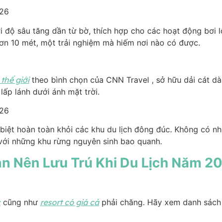
i độ sâu tăng dần từ bờ, thích hợp cho các hoạt động bơi l
hơn 10 mét, một trải nghiệm mà hiếm nơi nào có được.
thế giới
theo bình chọn của CNN Travel , sở hữu dải cát dài
lấp lánh dưới ánh mặt trời.
ch biệt hoàn toàn khỏi các khu du lịch đông đúc. Không có 
 với những khu rừng nguyên sinh bao quanh.
ạn Nên Lưu Trú Khi Du Lịch Năm 
c
cũng như
resort có giá cả
phải chăng. Hãy xem danh sách s