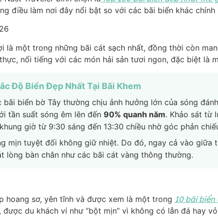
g điều làm nơi đây nổi bật so với các bãi biển khác chính
là một trong những bãi cát sạch nhất, đồng thời còn mang
hực, nổi tiếng với các món hải sản tươi ngon, đặc biệt là 
ắc Độ Biển Đẹp Nhất Tại Bãi Khem
 bãi biển bờ Tây thường chịu ảnh hưởng lớn của sóng đán
với tần suất sóng êm lên đến
90% quanh năm
. Khảo sát từ 
 khung giờ từ 9:30 sáng đến 13:30 chiều nhờ góc phản chiếu
ắng mịn tuyệt đối không giữ nhiệt. Do đó, ngay cả vào giữa 
t lòng bàn chân như các bãi cát vàng thông thường.
p hoang sơ, yên tĩnh và được xem là một trong
10 bãi biển 
, được du khách ví như “bột mịn” vì không có lẫn đá hay vỏ