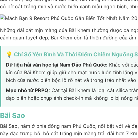
có bờ cát trắng mịn và nước biển xanh màu ngọc bích, nhưn
Những dải cát mịn màng của Bãi Khem thường được ca ngợi 
cảnh quan tuyệt đẹp, Bãi Khem còn là thiên đường của ẩm t
💡 Chỉ Số Yên Bình Và Thời Điểm Chiêm Ngưỡng S
Dữ liệu hải văn học tại Nam Đảo Phú Quốc:
Khác với các
kín của Bãi Khem giúp giữ cho mặt nước luôn tĩnh lặng 
bích của nước biển bộc lộ rõ nét và trong trẻo nhất vào
Mẹo nhỏ từ PRPQ:
Cát tại Bãi Khem là loại cát silica tr
dạo biển hoặc chụp ảnh check-in mà không lo bị nóng rá
Bãi Sao
Bãi Sao, nằm ở phía đông nam Phú Quốc, nổi bật với vẻ đẹ
này đặc trưng bởi bờ cát trắng mịn màng trải dài hơn 7 km