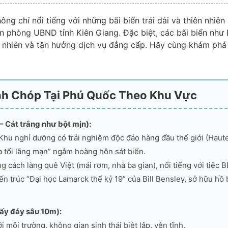
g chỉ nổi tiếng với những bãi biển trải dài và thiên nhiê
n phòng UBND tỉnh Kiên Giang
. Đặc biệt, các bãi biển như
nhiên và tận hưởng dịch vụ đẳng cấp. Hãy cùng khám phá n
ỉnh Chóp Tại Phú Quốc Theo Khu Vực
– Cát trắng như bột mịn):
 Khu nghỉ dưỡng có trải nghiệm độc đáo hàng đầu thế giới (Hau
ữa tối lãng mạn” ngắm hoàng hôn sát biển.
 cách làng quê Việt (mái rơm, nhà ba gian), nổi tiếng với tiệc B
ến trúc “Đại học Lamarck thế kỷ 19” của Bill Bensley, sở hữu hồ
hấy đáy sâu 10m):
 môi trường, không gian sinh thái biệt lập, yên tĩnh.