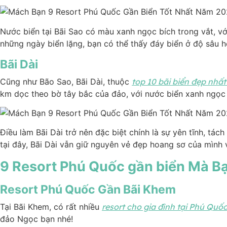
Nước biển tại Bãi Sao có màu xanh ngọc bích trong vắt, vớ
những ngày biển lặng, bạn có thể thấy đáy biển ở độ sâu 
Bãi Dài
Cũng như Bão Sao, Bãi Dài, thuộc
top 10 bãi biển đẹp nhất 
km dọc theo bờ tây bắc của đảo, với nước biển xanh ngọc 
Điều làm Bãi Dài trở nên đặc biệt chính là sự yên tĩnh, tá
tại đây, Bãi Dài vẫn giữ nguyên vẻ đẹp hoang sơ của mình
9 Resort Phú Quốc gần biển Mà B
Resort Phú Quốc Gần Bãi Khem
Tại Bãi Khem, có rất nhiều
resort cho gia đình tại Phú Quố
đảo Ngọc bạn nhé!