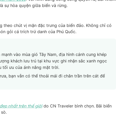
 là sự hòa quyện giữa biển và rừng.
 theo chút vị mặn đặc trưng của biển đảo. Không chỉ có
món gỏi cá trích trứ danh của Phú Quốc.
h mạnh vào mùa gió Tây Nam, địa hình cánh cung khép
lượng khách lưu trú tại khu vực ghi nhận sắc xanh ngọc
 tối ưu của ánh nắng mặt trời.
trưa, bạn vẫn có thể thoải mái đi chân trần trên cát để
đẹp nhất trên thế giới
do CN Traveler bình chọn. Bãi biển
 sò.