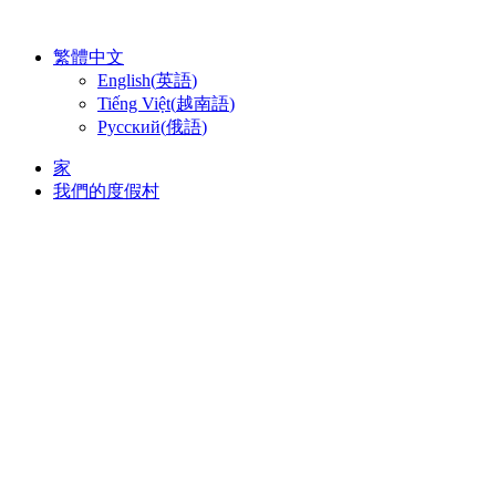
跳
至
繁體中文
主
English
(
英語
)
要
Tiếng Việt
(
越南語
)
內
Русский
(
俄語
)
容
家
我們的度假村