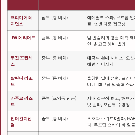
프리미어 레
남부 (켐 비치)
에메랄드 스파, 루프탑 
지던스
풀, 썬셋 타운 접근성
JW 메리어트
남부 (켐 비치)
빌 벤슬리의 명품 대학 테
인, 최고급 해변 빌라
두짓 프린세
중부 (롱 비치)
태국식 환대 서비스, 오션
스
해변가 마사지
살린다 리조
중부 (롱 비치)
울창한 열대 정원, 프라이
트
디너, 최고급 맞춤형 스파
라주르 리조
중부 (즈엉동 인근)
시내 접근성 최고, 해변가
트
빗 빌라, 오션뷰 수영장
인터컨티넨
중부 (롱 비치)
초호화 스위트&빌라, HAR
탈
파, 루프탑 스카이 바 일