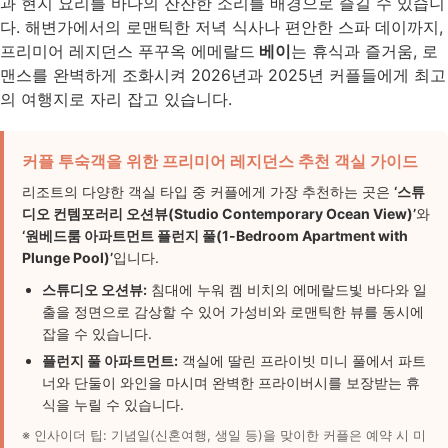
과 현지 요리를 바다의 잔잔한 소리를 배경으로 즐길 수 있습니
다. 해변가에서의 로맨틱한 저녁 식사나 편안한 스파 데이까지,
프리미어 레지던스 푸꾸옥 에메랄드
베이
는 휴식과 즐거움, 로
맨스를 완벽하게 조화시켜 2026년과 2025년 커플들에게 최고
의 여행지로 자리 잡고 있습니다.
커플 투숙객을 위한 프리미어 레지던스 추천 객실 가이드
리조트의 다양한 객실 타입 중 커플에게 가장 추천하는 곳은
‘스튜
디오 컨템포러리 오션뷰(Studio Contemporary Ocean View)’
와
‘원베드룸 아파트먼트 플런지 풀(1-Bedroom Apartment with
Plunge Pool)’
입니다.
스튜디오 오션뷰:
침대에 누워 켐 비치의 에메랄드빛 바다와 일
출을 정면으로 감상할 수 있어 가성비와 로맨틱한 뷰를 동시에
잡을 수 있습니다.
플런지 풀 아파트먼트:
객실에 딸린 프라이빗 미니 풀에서 파트
너와 단둘이 와인을 마시며 완벽한 프라이버시를 보장받는 휴
식을 누릴 수 있습니다.
※ 인사이더 팁: 기념일(신혼여행, 생일 등)을 맞이한 커플은 예약 시 미