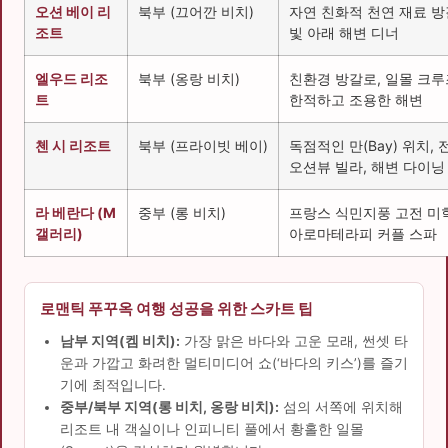
오션 베이 리
북부 (끄어깐 비치)
자연 친화적 천연 재료 방
조트
빛 아래 해변 디너
엘우드 리조
북부 (옹랑 비치)
친환경 방갈로, 일몰 크루
트
한적하고 조용한 해변
첸 시 리조트
북부 (프라이빗 베이)
독점적인 만(Bay) 위치, 
오션뷰 빌라, 해변 다이닝
라 베란다 (M
중부 (롱 비치)
프랑스 식민지풍 고전 미학
갤러리)
아로마테라피 커플 스파
로맨틱 푸꾸옥 여행 성공을 위한 스카트 팁
남부 지역(켐 비치):
가장 맑은 바다와 고운 모래, 썬셋 타
운과 가깝고 화려한 멀티미디어 쇼(‘바다의 키스’)를 즐기
기에 최적입니다.
중부/북부 지역(롱 비치, 옹랑 비치):
섬의 서쪽에 위치해
리조트 내 객실이나 인피니티 풀에서 황홀한 일몰