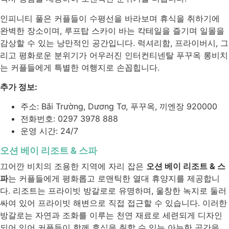
인피니티 풀은 커플들이 수평선을 바라보며 휴식을 취하기에
완벽한 장소이며, 루프탑 스카이 바는 칵테일을 즐기며 일몰을
감상할 수 있는 낭만적인 공간입니다. 럭셔리함, 프라이버시, 그
리고 평화로운 분위기가 어우러진 인터컨티넨탈 푸꾸옥 롱비치
는 커플들에게 특별한 여행지로 손꼽힙니다.
추가 정보:
주소: Bãi Trường, Dương Tơ, 푸꾸옥, 끼엔장 920000
전화번호: 0297 3978 888
운영 시간: 24/7
오션 베이 리조트 & 스파
끄어깐 비치의 조용한 지역에 자리 잡은
오션 베이 리조트 & 스
파
는 커플들에게 평화롭고 로맨틱한 열대 휴양지를 제공합니
다. 리조트는 프라이빗 방갈로로 유명하며, 울창한 녹지로 둘러
싸여 있어 프라이빗 해변으로 직접 접근할 수 있습니다. 이러한
방갈로는 자연과 조화를 이루는 천연 재료로 세련되게 디자인
되어 있어 커플들이 함께 휴식을 취할 수 있는 아늑한 공간을