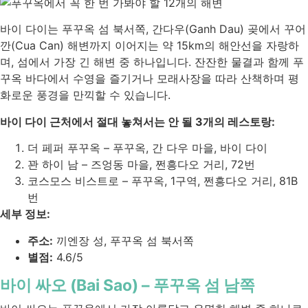
바이 다이는 푸꾸옥 섬 북서쪽, 간다우(Ganh Dau) 곶에서 꾸어
깐(Cua Can) 해변까지 이어지는 약 15km의 해안선을 자랑하
며, 섬에서 가장 긴 해변 중 하나입니다. 잔잔한 물결과 함께 푸
꾸옥 바다에서 수영을 즐기거나 모래사장을 따라 산책하며 평
화로운 풍경을 만끽할 수 있습니다.
바이 다이 근처에서 절대 놓쳐서는 안 될 3개의 레스토랑:
더 페퍼 푸꾸옥 – 푸꾸옥, 간 다우 마을, 바이 다이
꽌 하이 남 – 즈엉동 마을, 쩐흥다오 거리, 72번
코스모스 비스트로 – 푸꾸옥, 1구역, 쩐흥다오 거리, 81B
번
세부 정보:
주소:
끼엔장 성, 푸꾸옥 섬 북서쪽
별점:
4.6/5
바이 싸오 (Bai Sao) – 푸꾸옥 섬 남쪽