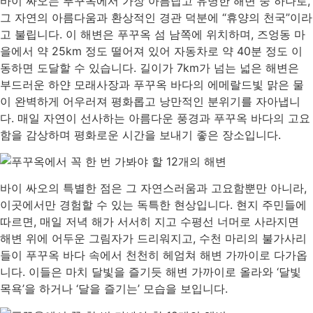
바이 싸오는 푸꾸옥에서 가장 아름답고 유명한 해변 중 하나로,
그 자연의 아름다움과 환상적인 경관 덕분에 “휴양의 천국”이라
고 불립니다. 이 해변은 푸꾸옥 섬 남쪽에 위치하며, 즈엉동 마
을에서 약 25km 정도 떨어져 있어 자동차로 약 40분 정도 이
동하면 도달할 수 있습니다. 길이가 7km가 넘는 넓은 해변은
부드러운 하얀 모래사장과 푸꾸옥 바다의 에메랄드빛 맑은 물
이 완벽하게 어우러져 평화롭고 낭만적인 분위기를 자아냅니
다. 매일 자연이 선사하는 아름다운 풍경과 푸꾸옥 바다의 고요
함을 감상하며 평화로운 시간을 보내기 좋은 장소입니다.
바이 싸오의 특별한 점은 그 자연스러움과 고요함뿐만 아니라,
이곳에서만 경험할 수 있는 독특한 현상입니다. 현지 주민들에
따르면, 매일 저녁 해가 서서히 지고 수평선 너머로 사라지면
해변 위에 어두운 그림자가 드리워지고, 수천 마리의 불가사리
들이 푸꾸옥 바다 속에서 천천히 헤엄쳐 해변 가까이로 다가옵
니다. 이들은 마치 달빛을 즐기듯 해변 가까이로 올라와 ‘달빛
목욕’을 하거나 ‘달을 즐기는’ 모습을 보입니다.