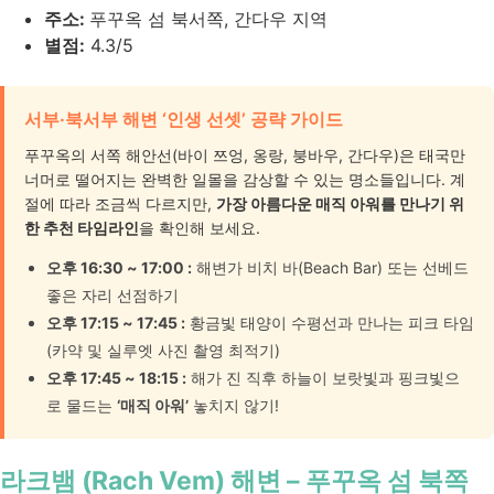
주소:
푸꾸옥 섬 북서쪽, 간다우 지역
별점:
4.3/5
서부·북서부 해변 ‘인생 선셋’ 공략 가이드
푸꾸옥의 서쪽 해안선(바이 쯔엉, 옹랑, 붕바우, 간다우)은 태국만
너머로 떨어지는 완벽한 일몰을 감상할 수 있는 명소들입니다. 계
절에 따라 조금씩 다르지만,
가장 아름다운 매직 아워를 만나기 위
한 추천 타임라인
을 확인해 보세요.
오후 16:30 ~ 17:00 :
해변가 비치 바(Beach Bar) 또는 선베드
좋은 자리 선점하기
오후 17:15 ~ 17:45 :
황금빛 태양이 수평선과 만나는 피크 타임
(카약 및 실루엣 사진 촬영 최적기)
오후 17:45 ~ 18:15 :
해가 진 직후 하늘이 보랏빛과 핑크빛으
로 물드는
‘매직 아워’
놓치지 않기!
라크뱀 (Rach Vem) 해변 – 푸꾸옥 섬 북쪽