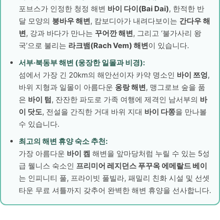
포브스가 인정한 청정 해변
바이 다이(Bai Dai)
, 한적한 반
달 모양의
붕바우 해변
, 캄보디아가 내려다보이는
간다우 해
변
, 강과 바다가 만나는
꾸어깐 해변
, 그리고 ‘불가사리 왕
국’으로 불리는
라크뱀(Rach Vem) 해변
이 있습니다.
서부·북동부 해변 (웅장한 일몰과 비경):
섬에서 가장 긴 20km의 해안선이자 카약 명소인
바이 쯔엉
,
바위 지형과 일몰이 아름다운
옹랑 해변
, 맹그로브 숲을 품
은
바이 텀
, 잔잔한 파도로 가족 여행에 제격인 남서부의
바
이 닷도
, 전설을 간직한 거대 바위 지대
바이 다쫑
을 만나볼
수 있습니다.
최고의 해변 휴양 숙소 추천:
가장 아름다운
바이 켐
해변을 앞마당처럼 누릴 수 있는 5성
급 웰니스 숙소인
프리미어 레지던스 푸꾸옥 에메랄드 베이
는 인피니티 풀, 프라이빗 풀빌라, 패밀리 친화 시설 및 선셋
타운 무료 셔틀까지 갖추어 완벽한 해변 휴양을 선사합니다.