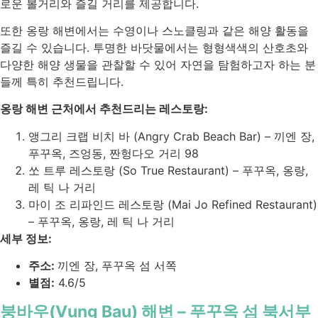
로운 볼거리와 즐길 거리를 제공합니다.
또한 옹랑 해변에서는 수영이나 스노클링과 같은 해양 활동을
즐길 수 있습니다. 투명한 바닷물에서는 형형색색의 산호초와
다양한 해양 생물을 관찰할 수 있어 자연을 탐험하고자 하는 분
들께 특히 추천드립니다.
옹랑 해변 근처에서 추천드리는 레스토랑:
앵그리 크랩 비치 바 (Angry Crab Beach Bar) – 끼엔 장,
푸꾸옥, 즈엉동, 짠헝다오 거리 98
쏘 트루 레스토랑 (So True Restaurant) – 푸꾸옥, 옹랑,
레 틱 나 거리
마이 조 리파인드 레스토랑 (Mai Jo Refined Restaurant)
– 푸꾸옥, 옹랑, 레 틱 나 거리
세부 정보:
주소:
끼엔 장, 푸꾸옥 섬 서쪽
별점:
4.6/5
붕바우(Vung Bau) 해변 – 푸꾸옥 섬 북서부