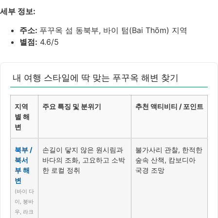
세부 정보:
주소:
푸꾸옥 섬 동북부, 바이 텀(Bai Thõm) 지역
별점:
4.6/5
내 여행 스타일에 딱 맞는 푸꾸옥 해변 찾기
지역
주요 특징 및 분위기
추천 액티비티 / 포인트
별 해
변
북부 /
손길이 닿지 않은 원시림과
불가사리 관찰, 한적한
북서
바다의 조화, 고요하고 소박
숲속 산책, 캄보디아
부 해
한 로컬 정취
국경 조망
변
(바이 다
이, 붕바
우, 라크