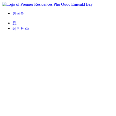
콘
텐
한국어
츠
로
집
건
레지던스
너
뛰
기