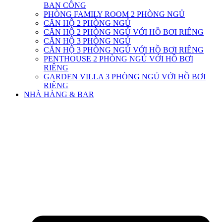
BAN CÔNG
PHÒNG FAMILY ROOM 2 PHÒNG NGỦ
CĂN HỘ 2 PHÒNG NGỦ
CĂN HỘ 2 PHÒNG NGỦ VỚI HỒ BƠI RIÊNG
CĂN HỘ 3 PHÒNG NGỦ
CĂN HỘ 3 PHÒNG NGỦ VỚI HỒ BƠI RIÊNG
PENTHOUSE 2 PHÒNG NGỦ VỚI HỒ BƠI
RIÊNG
GARDEN VILLA 3 PHÒNG NGỦ VỚI HỒ BƠI
RIÊNG
NHÀ HÀNG & BAR