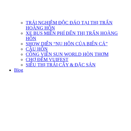
TRẢI NGHIỆM ĐỘC ĐÁO TẠI THỊ TRẤN
HOÀNG HÔN
XE BUS MIỄN PHÍ ĐẾN THỊ TRẤN HOÀNG
HÔN
SHOW DIỄN “NỤ HÔN CỦA BIỂN CẢ”
CẦU HÔN
CÔNG VIÊN SUN WORLD HÒN THƠM
CHỢ ĐÊM VUIFEST
SIÊU THỊ TRÁI CÂY & ĐẶC SẢN
Blog