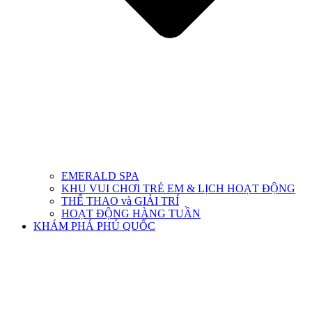
EMERALD SPA
KHU VUI CHƠI TRẺ EM & LỊCH HOẠT ĐỘNG
THỂ THAO và GIẢI TRÍ
HOẠT ĐỘNG HÀNG TUẦN
KHÁM PHÁ PHÚ QUỐC