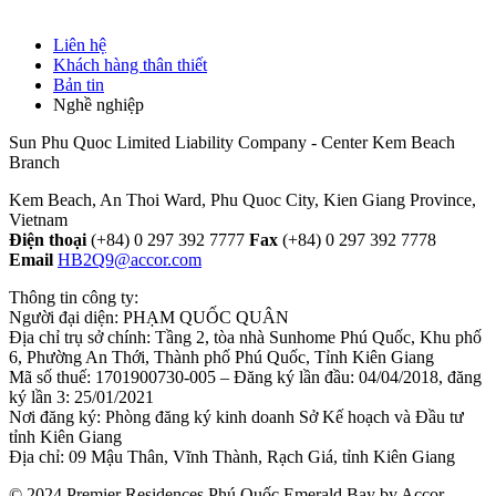
Liên hệ
Khách hàng thân thiết
Bản tin
Nghề nghiệp
Sun Phu Quoc Limited Liability Company - Center Kem Beach
Branch
Kem Beach, An Thoi Ward, Phu Quoc City, Kien Giang Province,
Vietnam
Điện thoại
(+84) 0 297 392 7777
Fax
(+84) 0 297 392 7778
Email
HB2Q9@accor.com
Thông tin công ty:
Người đại diện: PHẠM QUỐC QUÂN
Địa chỉ trụ sở chính: Tầng 2, tòa nhà Sunhome Phú Quốc, Khu phố
6, Phường An Thới, Thành phố Phú Quốc, Tỉnh Kiên Giang
Mã số thuế: 1701900730-005 – Đăng ký lần đầu: 04/04/2018, đăng
ký lần 3: 25/01/2021
Nơi đăng ký: Phòng đăng ký kinh doanh Sở Kế hoạch và Đầu tư
tỉnh Kiên Giang
Địa chỉ: 09 Mậu Thân, Vĩnh Thành, Rạch Giá, tỉnh Kiên Giang
© 2024 Premier Residences Phú Quốc Emerald Bay by Accor