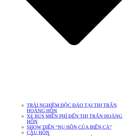
TRẢI NGHIỆM ĐỘC ĐÁO TẠI THỊ TRẤN
HOÀNG HÔN
XE BUS MIỄN PHÍ ĐẾN THỊ TRẤN HOÀNG
HÔN
SHOW DIỄN “NỤ HÔN CỦA BIỂN CẢ”
CẦU HÔN