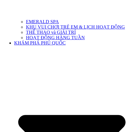
EMERALD SPA
KHU VUI CHƠI TRẺ EM & LỊCH HOẠT ĐỘNG
THỂ THAO và GIẢI TRÍ
HOẠT ĐỘNG HÀNG TUẦN
KHÁM PHÁ PHÚ QUỐC