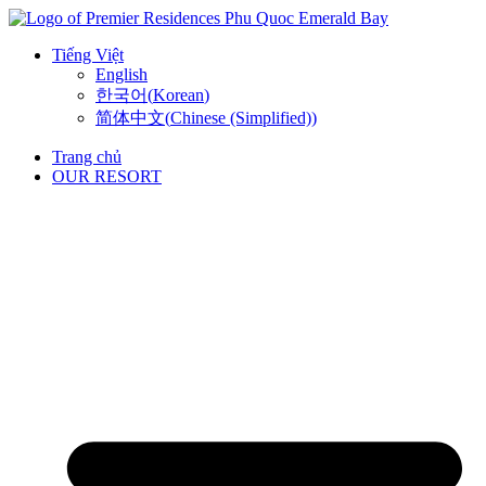
Skip
to
Tiếng Việt
content
English
한국어
(
Korean
)
简体中文
(
Chinese (Simplified)
)
Trang chủ
OUR RESORT