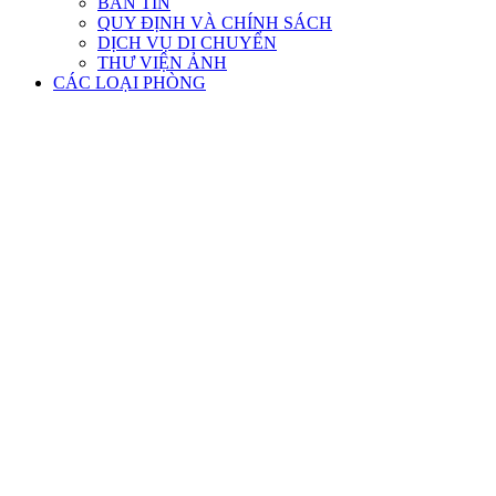
BẢN TIN
QUY ĐỊNH VÀ CHÍNH SÁCH
DỊCH VỤ DI CHUYỂN
THƯ VIỆN ẢNH
CÁC LOẠI PHÒNG