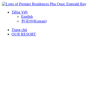
Skip
to
Tiếng Việt
content
English
한국어
(
Korean
)
Trang chủ
OUR RESORT