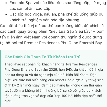
Emerald Spa với các liệu trình spa đẳng cấp, sử dụng
các sản phẩm cao cấp
Các lớp học yoga, nấu ăn, pha chế đồ uống giúp du
khách trải nghiệm văn hóa địa phương
Có một điều thú vị mà có thể bạn không biết, đó chính là
các cảnh quay trong phim “Siêu Lừa Gặp Siêu Lầy” – bom
tấn điện ảnh Việt Nam với doanh thu nghìn tỉ được dựng
tại hồ bơi tại Premier Residences Phu Quoc Emerald Bay.
Góc Đánh Giá Thực Tế Từ Khách Lưu Trú
Theo khảo sát phản hồi khách hàng tại Premier Residences
Phu Quoc Emerald Bay năm 2026, hơn
94%
du khách đánh giá
cao sự riêng tư và độ sạch mịn của bãi biển Bãi Khem. Đặc
biệt, khu vực bãi biển riêng của resort luôn được duy trì vệ sinh
định kỳ 2 lần mỗi ngày, đảm bảo mang lại không gian thư giãn
tuyệt đối mà không bị ảnh hưởng bởi sự xô bồ, giúp du khách
tận hưởng trọn vẹn vẻ đẹp của “top 100 bãi biển đẹp nhất thế
giới”.