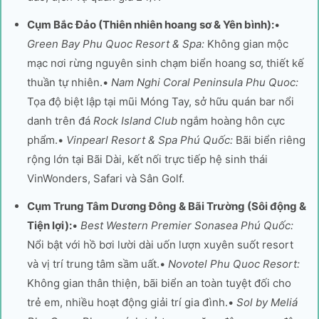
Cụm Bắc Đảo (Thiên nhiên hoang sơ & Yên bình):
•
Green Bay Phu Quoc Resort & Spa:
Không gian mộc
mạc nơi rừng nguyên sinh chạm biển hoang sơ, thiết kế
thuần tự nhiên.•
Nam Nghi Coral Peninsula Phu Quoc:
Tọa độ biệt lập tại mũi Móng Tay, sở hữu quán bar nổi
danh trên đá
Rock Island Club
ngắm hoàng hôn cực
phẩm.•
Vinpearl Resort & Spa Phú Quốc:
Bãi biển riêng
rộng lớn tại Bãi Dài, kết nối trực tiếp hệ sinh thái
VinWonders, Safari và Sân Golf.
Cụm Trung Tâm Dương Đông & Bãi Trường (Sôi động &
Tiện lợi):
•
Best Western Premier Sonasea Phú Quốc:
Nổi bật với hồ bơi lười dài uốn lượn xuyên suốt resort
và vị trí trung tâm sầm uất.•
Novotel Phu Quoc Resort:
Không gian thân thiện, bãi biển an toàn tuyệt đối cho
trẻ em, nhiều hoạt động giải trí gia đình.•
Sol by Meliá