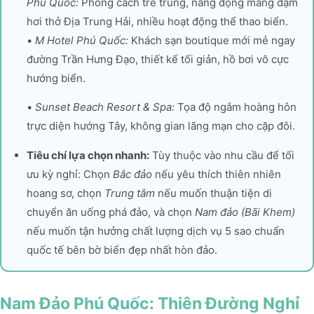
Phu Quoc:
Phong cách trẻ trung, năng động mang đậm
hơi thở Địa Trung Hải, nhiều hoạt động thể thao biển.
•
M Hotel Phú Quốc:
Khách sạn boutique mới mẻ ngay
đường Trần Hưng Đạo, thiết kế tối giản, hồ bơi vô cực
hướng biển.
•
Sunset Beach Resort & Spa:
Tọa độ ngắm hoàng hôn
trực diện hướng Tây, không gian lãng mạn cho cặp đôi.
Tiêu chí lựa chọn nhanh:
Tùy thuộc vào nhu cầu để tối
ưu kỳ nghỉ: Chọn
Bắc đảo
nếu yêu thích thiên nhiên
hoang sơ, chọn
Trung tâm
nếu muốn thuận tiện di
chuyển ăn uống phá đảo, và chọn
Nam đảo (Bãi Khem)
nếu muốn tận hưởng chất lượng dịch vụ 5 sao chuẩn
quốc tế bên bờ biển đẹp nhất hòn đảo.
Nam Đảo Phú Quốc: Thiên Đường Nghỉ