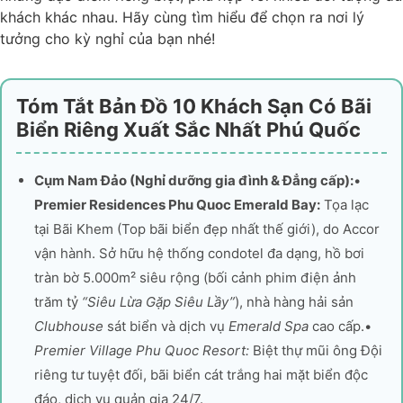
khách khác nhau. Hãy cùng tìm hiểu để chọn ra nơi lý
tưởng cho kỳ nghỉ của bạn nhé!
Tóm Tắt Bản Đồ 10 Khách Sạn Có Bãi
Biển Riêng Xuất Sắc Nhất Phú Quốc
Cụm Nam Đảo (Nghỉ dưỡng gia đình & Đẳng cấp):
•
Premier Residences Phu Quoc Emerald Bay:
Tọa lạc
tại Bãi Khem (Top bãi biển đẹp nhất thế giới), do Accor
vận hành. Sở hữu hệ thống condotel đa dạng, hồ bơi
tràn bờ 5.000m² siêu rộng (bối cảnh phim điện ảnh
trăm tỷ
“Siêu Lừa Gặp Siêu Lầy”
), nhà hàng hải sản
Clubhouse
sát biển và dịch vụ
Emerald Spa
cao cấp.•
Premier Village Phu Quoc Resort:
Biệt thự mũi ông Đội
riêng tư tuyệt đối, bãi biển cát trắng hai mặt biển độc
đáo, dịch vụ quản gia 24/7.