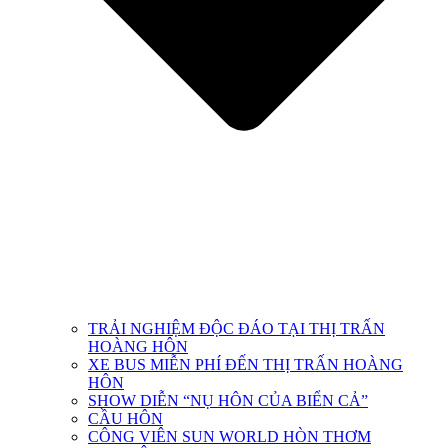
TRẢI NGHIỆM ĐỘC ĐÁO TẠI THỊ TRẤN
HOÀNG HÔN
XE BUS MIỄN PHÍ ĐẾN THỊ TRẤN HOÀNG
HÔN
SHOW DIỄN “NỤ HÔN CỦA BIỂN CẢ”
CẦU HÔN
CÔNG VIÊN SUN WORLD HÒN THƠM