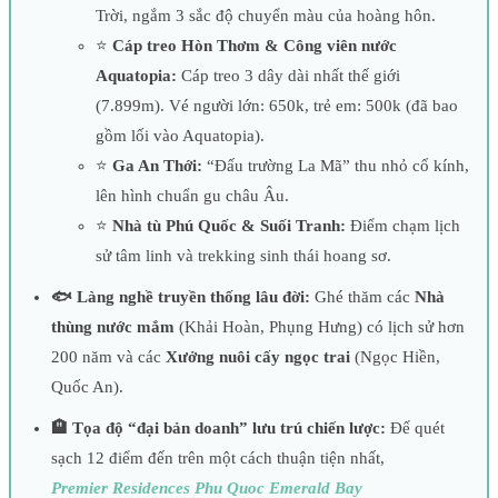
Trời, ngắm 3 sắc độ chuyển màu của hoàng hôn.
⭐
Cáp treo Hòn Thơm & Công viên nước
Aquatopia:
Cáp treo 3 dây dài nhất thế giới
(7.899m). Vé người lớn: 650k, trẻ em: 500k (đã bao
gồm lối vào Aquatopia).
⭐
Ga An Thới:
“Đấu trường La Mã” thu nhỏ cổ kính,
lên hình chuẩn gu châu Âu.
⭐
Nhà tù Phú Quốc & Suối Tranh:
Điểm chạm lịch
sử tâm linh và trekking sinh thái hoang sơ.
🐟 Làng nghề truyền thống lâu đời:
Ghé thăm các
Nhà
thùng nước mắm
(Khải Hoàn, Phụng Hưng) có lịch sử hơn
200 năm và các
Xưởng nuôi cấy ngọc trai
(Ngọc Hiền,
Quốc An).
🏨 Tọa độ “đại bản doanh” lưu trú chiến lược:
Để quét
sạch 12 điểm đến trên một cách thuận tiện nhất,
Premier Residences Phu Quoc Emerald Bay