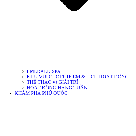
EMERALD SPA
KHU VUI CHƠI TRẺ EM & LỊCH HOẠT ĐỘNG
THỂ THAO và GIẢI TRÍ
HOẠT ĐỘNG HÀNG TUẦN
KHÁM PHÁ PHÚ QUỐC