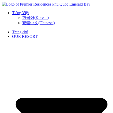
Skip
to
Tiếng Việt
content
한국어
(
Korean
)
繁體中文
(
Chinese
)
Trang chủ
OUR RESORT