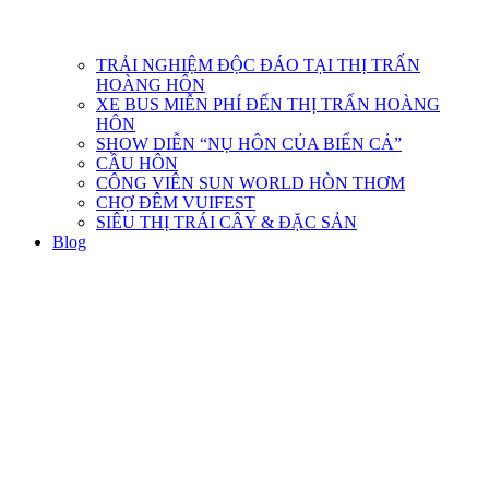
TRẢI NGHIỆM ĐỘC ĐÁO TẠI THỊ TRẤN
HOÀNG HÔN
XE BUS MIỄN PHÍ ĐẾN THỊ TRẤN HOÀNG
HÔN
SHOW DIỄN “NỤ HÔN CỦA BIỂN CẢ”
CẦU HÔN
CÔNG VIÊN SUN WORLD HÒN THƠM
CHỢ ĐÊM VUIFEST
SIÊU THỊ TRÁI CÂY & ĐẶC SẢN
Blog