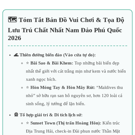
🗺️ Tóm Tắt Bản Đồ Vui Chơi & Tọa Độ
Lưu Trú Chất Nhất Nam Đảo Phú Quốc
2026
🌊 Thiên đường biển đảo (Vào cửa tự do):
⭐
Bãi Sao & Bãi Khem:
Top những bãi biển đẹp
nhất thế giới với cát trắng mịn như kem và nước biển
xanh ngọc bích.
⭐
Hòn Móng Tay & Hòn Mây Rút:
“Maldives thu
nhỏ” sở hữu rạn san hô nguyên sơ, hơn 120 loài cá
sinh sống, lý tưởng để lặn biển.
🎡 Tổ hợp giải trí & Di tích lịch sử:
⭐
Sunset Town (Thị trấn Hoàng Hôn):
Kiến trúc
Địa Trung Hải, check-in Đài phun nước Thần Mặt