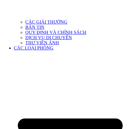
CÁC GIẢI THƯỞNG
BẢN TIN
QUY ĐỊNH VÀ CHÍNH SÁCH
DỊCH VỤ DI CHUYỂN
THƯ VIỆN ẢNH
CÁC LOẠI PHÒNG