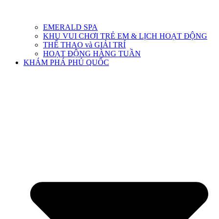
EMERALD SPA
KHU VUI CHƠI TRẺ EM & LỊCH HOẠT ĐỘNG
THỂ THAO và GIẢI TRÍ
HOẠT ĐỘNG HÀNG TUẦN
KHÁM PHÁ PHÚ QUỐC