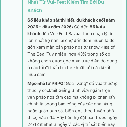
Nhất Từ Vui-Fest Kiếm Tìm Bởi Du
Khách
Số liệu khảo sát thị hiếu du khách cuối năm
2025 – đầu năm 2026:
Có đến
85% du
khách
đến Vui-Fest Bazaar thừa nhận lý do
lớn nhất họ nán lại chợ đến đêm muộn là để
đón xem màn bắn pháo hoa từ show Kiss of
The Sea. Tuy nhiên, hơn 40% trong số đó
không chọn được góc nhìn trực diện do đứng
ở các lối đi thấp bị che khuất bởi các ki-ốt
mua sắm.
Mẹo nhỏ từ PRPQ:
Góc “vàng” để vừa thưởng
thức ly cocktail Giáng Sinh vừa ngắm trọn
vẹn pháo hoa tầm cao mà không bị chen lấn
chính là boong ban công của các nhà hàng
hoặc quán pub sát biển dọc theo tuyến phố
đi bộ vách đá. Hãy liên hệ đặt bàn trước ngày
24/12 ít nhất 3 ngày vì các vị trí sát biển này