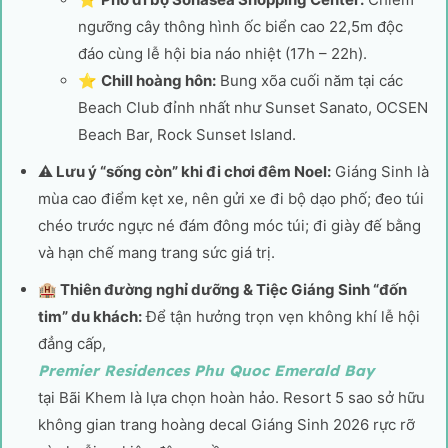
ngưỡng cây thông hình ốc biển cao 22,5m độc
đáo cùng lễ hội bia náo nhiệt (17h – 22h).
⭐
Chill hoàng hôn:
Bung xõa cuối năm tại các
Beach Club đỉnh nhất như Sunset Sanato, OCSEN
Beach Bar, Rock Sunset Island.
⚠️ Lưu ý “sống còn” khi đi chơi đêm Noel:
Giáng Sinh là
mùa cao điểm kẹt xe, nên gửi xe đi bộ dạo phố; đeo túi
chéo trước ngực né đám đông móc túi; đi giày đế bằng
và hạn chế mang trang sức giá trị.
🏨 Thiên đường nghỉ dưỡng & Tiệc Giáng Sinh “đốn
tim” du khách:
Để tận hưởng trọn vẹn không khí lễ hội
đẳng cấp,
Premier Residences Phu Quoc Emerald Bay
tại Bãi Khem là lựa chọn hoàn hảo. Resort 5 sao sở hữu
không gian trang hoàng decal Giáng Sinh 2026 rực rỡ