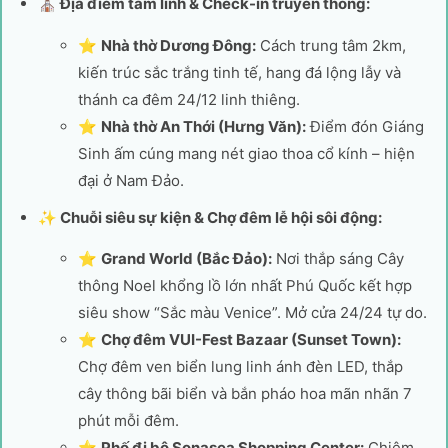
⛪ Địa điểm tâm linh & Check-in truyền thống:
⭐
Nhà thờ Dương Đông:
Cách trung tâm 2km,
kiến trúc sắc trắng tinh tế, hang đá lộng lẫy và
thánh ca đêm 24/12 linh thiêng.
⭐
Nhà thờ An Thới (Hưng Văn):
Điểm đón Giáng
Sinh ấm cúng mang nét giao thoa cổ kính – hiện
đại ở Nam Đảo.
✨ Chuỗi siêu sự kiện & Chợ đêm lễ hội sôi động:
⭐
Grand World (Bắc Đảo):
Nơi thắp sáng Cây
thông Noel khổng lồ lớn nhất Phú Quốc kết hợp
siêu show “Sắc màu Venice”. Mở cửa 24/24 tự do.
⭐
Chợ đêm VUI-Fest Bazaar (Sunset Town):
Chợ đêm ven biển lung linh ánh đèn LED, thắp
cây thông bãi biển và bắn pháo hoa mãn nhãn 7
phút mỗi đêm.
⭐
Phố đi bộ Sonasea Shopping Center:
Chiêm