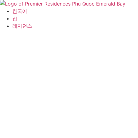
콘
텐
한국어
츠
집
로
레지던스
건
너
뛰
기