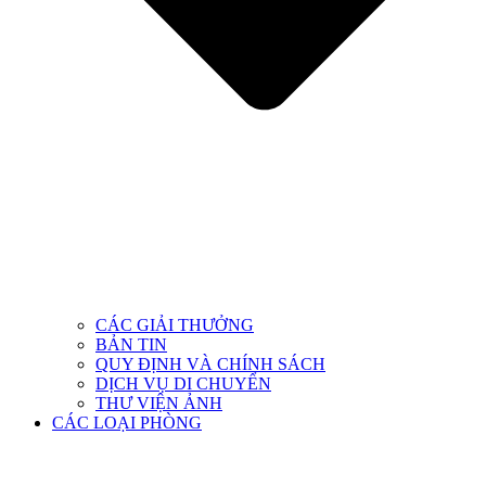
CÁC GIẢI THƯỞNG
BẢN TIN
QUY ĐỊNH VÀ CHÍNH SÁCH
DỊCH VỤ DI CHUYỂN
THƯ VIỆN ẢNH
CÁC LOẠI PHÒNG