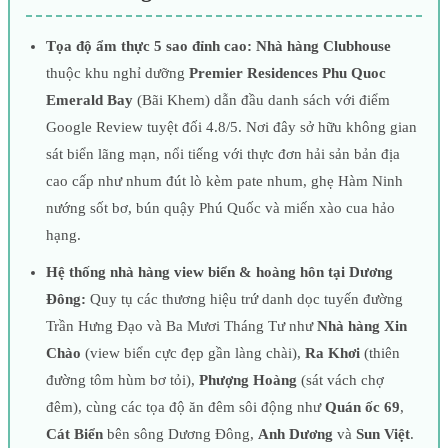
Tọa độ ẩm thực 5 sao đỉnh cao:
Nhà hàng Clubhouse
thuộc khu nghỉ dưỡng
Premier Residences Phu Quoc
Emerald Bay
(Bãi Khem) dẫn đầu danh sách với điểm
Google Review tuyệt đối 4.8/5. Nơi đây sở hữu không gian
sát biển lãng mạn, nổi tiếng với thực đơn hải sản bản địa
cao cấp như nhum đút lò kèm pate nhum, ghẹ Hàm Ninh
nướng sốt bơ, bún quậy Phú Quốc và miến xào cua hảo
hạng.
Hệ thống nhà hàng view biển & hoàng hôn tại Dương
Đông:
Quy tụ các thương hiệu trứ danh dọc tuyến đường
Trần Hưng Đạo và Ba Mươi Tháng Tư như
Nhà hàng Xin
Chào
(view biển cực đẹp gần làng chài),
Ra Khơi
(thiên
đường tôm hùm bơ tỏi),
Phượng Hoàng
(sát vách chợ
đêm), cùng các tọa độ ăn đêm sôi động như
Quán ốc 69
,
Cát Biển
bên sông Dương Đông,
Anh Dương
và
Sun Việt
.