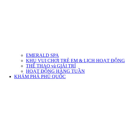
EMERALD SPA
KHU VUI CHƠI TRẺ EM & LỊCH HOẠT ĐỘNG
THỂ THAO và GIẢI TRÍ
HOẠT ĐỘNG HÀNG TUẦN
KHÁM PHÁ PHÚ QUỐC