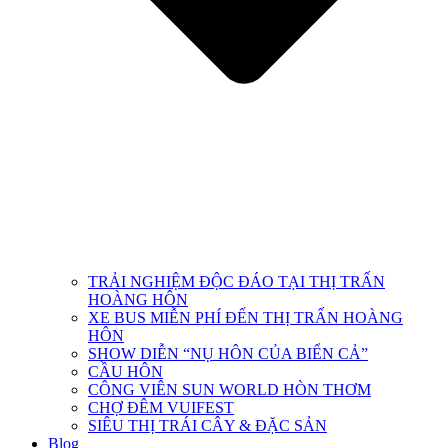
TRẢI NGHIỆM ĐỘC ĐÁO TẠI THỊ TRẤN
HOÀNG HÔN
XE BUS MIỄN PHÍ ĐẾN THỊ TRẤN HOÀNG
HÔN
SHOW DIỄN “NỤ HÔN CỦA BIỂN CẢ”
CẦU HÔN
CÔNG VIÊN SUN WORLD HÒN THƠM
CHỢ ĐÊM VUIFEST
SIÊU THỊ TRÁI CÂY & ĐẶC SẢN
Blog