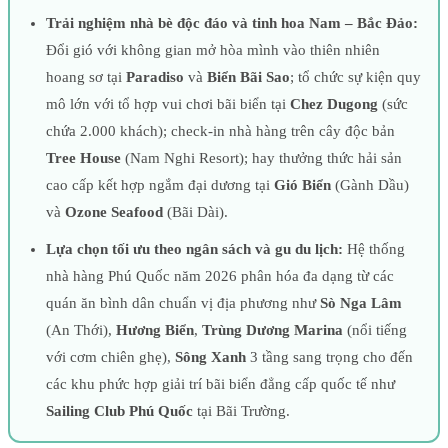
Trải nghiệm nhà bè độc đáo và tinh hoa Nam – Bắc Đảo:
Đổi gió với không gian mở hòa mình vào thiên nhiên
hoang sơ tại
Paradiso
và
Biển Bãi Sao
; tổ chức sự kiện quy
mô lớn với tổ hợp vui chơi bãi biển tại
Chez Dugong
(sức
chứa 2.000 khách); check-in nhà hàng trên cây độc bản
Tree House
(Nam Nghi Resort); hay thưởng thức hải sản
cao cấp kết hợp ngắm đại dương tại
Gió Biển
(Gành Dầu)
và
Ozone Seafood
(Bãi Dài).
Lựa chọn tối ưu theo ngân sách và gu du lịch:
Hệ thống
nhà hàng Phú Quốc năm 2026 phân hóa đa dạng từ các
quán ăn bình dân chuẩn vị địa phương như
Sò Nga Lâm
(An Thới),
Hương Biển
,
Trùng Dương Marina
(nổi tiếng
với cơm chiên ghẹ),
Sông Xanh
3 tầng sang trọng cho đến
các khu phức hợp giải trí bãi biển đẳng cấp quốc tế như
Sailing Club Phú Quốc
tại Bãi Trường.