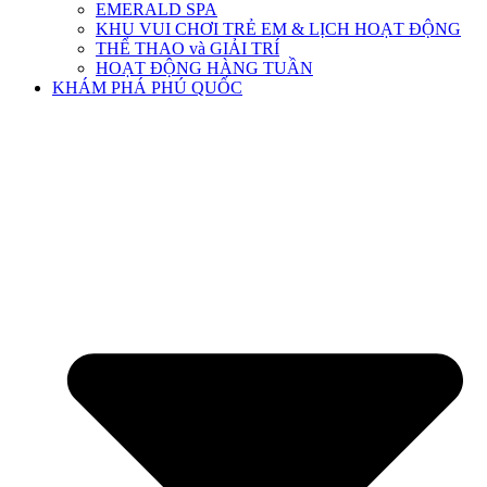
EMERALD SPA
KHU VUI CHƠI TRẺ EM & LỊCH HOẠT ĐỘNG
THỂ THAO và GIẢI TRÍ
HOẠT ĐỘNG HÀNG TUẦN
KHÁM PHÁ PHÚ QUỐC