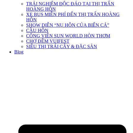
TRẢI NGHIỆM ĐỘC ĐÁO TẠI THỊ TRẤN
HOÀNG HÔN
XE BUS MIỄN PHÍ ĐẾN THỊ TRẤN HOÀNG
HÔN
SHOW DIỄN “NỤ HÔN CỦA BIỂN CẢ”
CẦU HÔN
CÔNG VIÊN SUN WORLD HÒN THƠM
CHỢ ĐÊM VUIFEST
SIÊU THỊ TRÁI CÂY & ĐẶC SẢN
Blog